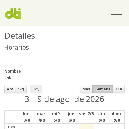
Detalles
Horarios
Nombre
Lab 3
Ant
Sig
Hoy
Mes
Semana
Día
3 – 9 de ago. de 2026
lun.
mar.
mié.
jue.
vie. 7/8
sáb.
dom.
3/8
4/8
5/8
6/8
8/8
9/8
Todo