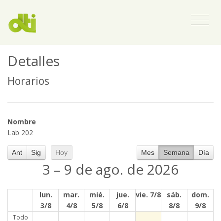
Detalles
Horarios
Nombre
Lab 202
Ant
Sig
Hoy
Mes
Semana
Día
3 – 9 de ago. de 2026
lun.
mar.
mié.
jue.
vie. 7/8
sáb.
dom.
3/8
4/8
5/8
6/8
8/8
9/8
Todo